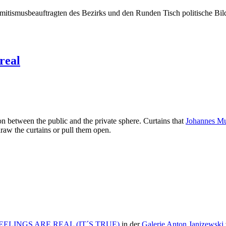
isemitismusbeauftragten des Bezirks und den Runden Tisch politische 
real
on between the public and the private sphere. Curtains that
Johannes M
 draw the curtains or pull them open.
EELINGS ARE REAL (IT´S TRUE)
in der
Galerie Anton Janizewski