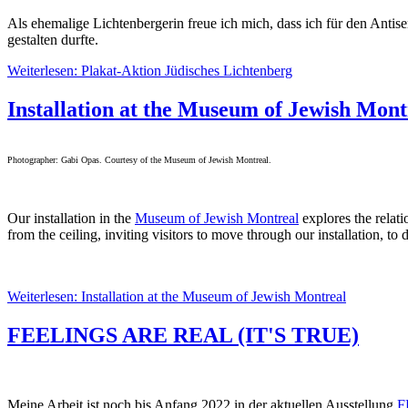
Als ehemalige Lichtenbergerin freue ich mich, dass ich für den Ant
gestalten durfte.
Weiterlesen: Plakat-Aktion Jüdisches Lichtenberg
Installation at the Museum of Jewish Mont
Photographer: Gabi Opas. Courtesy of the Museum of Jewish Montreal.
Our installation in the
Museum of Jewish Montreal
explores the relati
from the ceiling, inviting visitors to move through our installation, to
Weiterlesen: Installation at the Museum of Jewish Montreal
FEELINGS ARE REAL (IT'S TRUE)
Meine Arbeit ist noch bis Anfang 2022 in der aktuellen Ausstellung
F