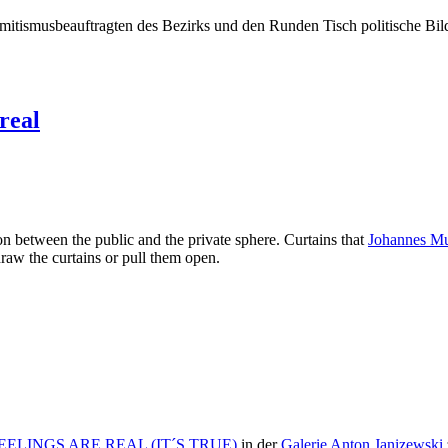
isemitismusbeauftragten des Bezirks und den Runden Tisch politische 
real
on between the public and the private sphere. Curtains that
Johannes M
 draw the curtains or pull them open.
EELINGS ARE REAL (IT´S TRUE)
in der
Galerie Anton Janizewski