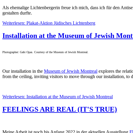
Als ehemalige Lichtenbergerin freue ich mich, dass ich für den Ant
gestalten durfte.
Weiterlesen: Plakat-Aktion Jüdisches Lichtenberg
Installation at the Museum of Jewish Mont
Photographer: Gabi Opas. Courtesy of the Museum of Jewish Montreal.
Our installation in the
Museum of Jewish Montreal
explores the relati
from the ceiling, inviting visitors to move through our installation, to
Weiterlesen: Installation at the Museum of Jewish Montreal
FEELINGS ARE REAL (IT'S TRUE)
Meine Arbeit ist noch bis Anfang 2022 in der aktuellen Ausstellung
F